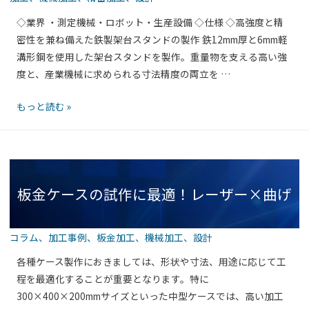
た
両立する溶接・加工技術
チ
体
め
◇業界 ・測定機械・ロボット・生産設備 ◇仕様 ◇高強度と精
ー
（フ
に
密性を兼ね備えた鉄製架台スタンドの製作 鉄12mm厚と6mm軽
ル
ロ
こ
溝形鋼を使用した架台スタンドを製作。重量物を支える高い強
製
ン
だ
度と、産業機械に求められる寸法精度の両立を …
電
ト
わ
子
パ
鉄
もっと読む »
っ
機
ネ
製
た
器
ル
架
「形
用
取
台
状」
シ
付
ス
ャ
タ
板金ケースの試作に最適！レーザー×曲げ
タ
ー
イ
ン
シ
プ）
ド
筐
コラム
、
加工事例
、
板金加工
、
機械加工
、
設計
の
製
体
実
×TIGでスピード対応
作
各種ケース製作におきましては、形状や寸法、用途に応じて工
（通
力
｜
程を最適化することが重要となります。特に
風
高
300×400×200mmサイズといった中型ケースでは、高い加工
ス