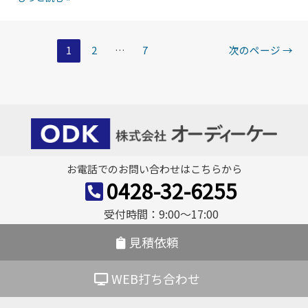
×
テ
曲
ン
げ
投
レ
1
2
…
7
次のページ
→
×TIG
ス
稿
で
筐
の
ス
体
ピ
ペ
の
ー
ー
精
ド
密
ジ
対
お電話でのお問い合わせはこちらから
板
応
送
0428-32-6255
金
り
に
受付時間：9:00〜17:00
最
適！
見積依頼
TIG
溶
WEB打ち合わせ
接
と