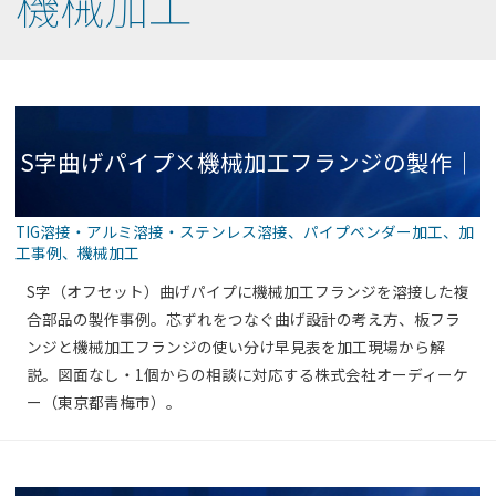
機械加工
S字曲げパイプ×機械加工フランジの製作｜
TIG溶接・アルミ溶接・ステンレス溶接
、
パイプベンダー加工
、
加
工事例
、
機械加工
芯ずれをつなぐオフセット配管部品【製作事
S字（オフセット）曲げパイプに機械加工フランジを溶接した複
合部品の製作事例。芯ずれをつなぐ曲げ設計の考え方、板フラ
ンジと機械加工フランジの使い分け早見表を加工現場から解
説。図面なし・1個からの相談に対応する株式会社オーディーケ
例】
ー（東京都青梅市）。