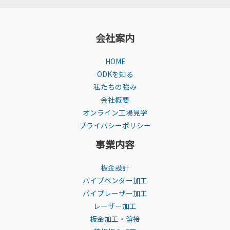
複
合
会社案内
加
工
HOME
で
ODKを知る
魅
私たちの強み
せ
会社概要
る
オンライン工場見学
美
プライバシーポリシー
し
い
事業内容
仕
上
板金設計
が
パイプベンダー加工
り
パイプレーザー加工
レーザー加工
板金加工・溶接