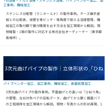
TIG溶接・アルミ溶接・ステンレス溶接
、
パイプベンダー加工
、
加
工事例
、
機械加工
枝管の等ピッチ溶接と取付精度を1本で実現
ステンレス分配管（マニホールド）の製作事例。チーズ継手連
結との比較表、枝管を等ピッチ・等角度で揃える溶接管理、機
械加工の取付脚で据付精度を出す方法を加工現場から解説。現
物複製・1個の製作に対応する株式会社オーディーケー（東京都
【製作事例】
青梅市）。
3次元曲げパイプの製作｜立体形状の「ひね
パイプベンダー加工
、
加工事例
、
機械加工
、
表面処理加工
り」を管理する曲げ加工と鏡面仕上げ【製作
3次元曲げパイプの製作事例。平面曲げとの違いは「ひねり角」
の管理、左右対称ペアの反転データ、曲げてから磨く鏡面バフ
の工程順序を加工現場から解説。現物・写真からの形状再現、1