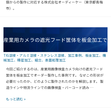
個からの製作に対応する株式会社オーディーケー（東京都青梅
事例】
市）。
産業用カメラの遮光フード筐体を板金加工で
TIG溶接・アルミ溶接・ステンレス溶接
、
加工事例
、
板金加工
、
機
械加工
、
精密加工
、
組立
、
表面処理加工
オーダー製作｜読み取りエラーを減らすため
今回ご紹介するのは、産業用画像検査カメラ向けの遮光フード
筐体を板金加工でオーダー製作した事例です。 なぜこの形状が
必要だったのか、どのように製作されたのかを解説します。 製
造ラインや物流ラインでの画像検査・バーコード読み …
にこだわった「形状」
産
もっと読む »
業