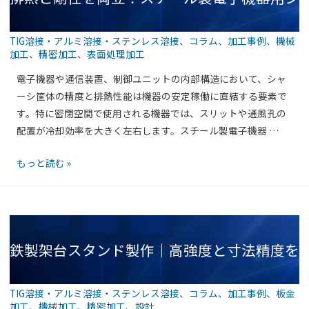
オ
制
ー
御
ダ
TIG溶接・アルミ溶接・ステンレス溶接
、
コラム
、
加工事例
、
機械
装
ー
加工
、
精密加工
、
表面処理加工
ャーシ筐体（通風スリット付き）の高機能設
置
製
電子機器や通信装置、制御ユニットの内部構造において、シャ
に
作
ーシ筐体の精度と排熱性能は機器の安定稼働に直結する要素で
最
｜
す。特に密閉空間で使用される機器では、スリットや通風孔の
適！
読
配置が冷却効率を大きく左右します。スチール製電子機器 …
計
ス
み
テ
取
排
もっと読む »
ン
り
熱
レ
エ
と
ス
ラ
剛
製
ー
性
機
を
鉄製架台スタンド製作｜高強度と寸法精度を
を
器
減
両
収
ら
立！
納
TIG溶接・アルミ溶接・ステンレス溶接
、
コラム
、
加工事例
、
板金
す
ス
筐
加工
、
機械加工
、
精密加工
、
設計