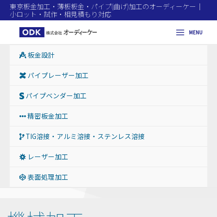
東京板金加工・薄板板金・パイプ(曲げ)加工のオーディーケー｜
小ロット・試作・相見積もり対応
MENU
Main
板金設計
Menu
パイプレーザー加工
パイプベンダー加工
精密板金加工
TIG溶接・アルミ溶接・ステンレス溶接
レーザー加工
表面処理加工