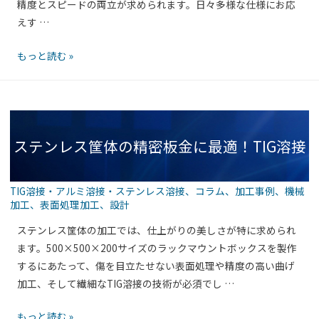
強
精度とスピードの両立が求められます。日々多様な仕様にお応
リ
度
えす …
ッ
と
ト
板
もっと読む »
寸
付
金
法
き）
ケ
精
の
ー
度
高
ス
を
機
ステンレス筐体の精密板金に最適！TIG溶接
の
両
能
試
立
設
作
す
計
TIG溶接・アルミ溶接・ステンレス溶接
、
コラム
、
加工事例
、
機械
に
る
加工
、
表面処理加工
、
設計
と複合加工で魅せる美しい仕上がり
最
溶
ステンレス筐体の加工では、仕上がりの美しさが特に求められ
適！
接・
ます。500×500×200サイズのラックマウントボックスを製作
レ
加
するにあたって、傷を目立たせない表面処理や精度の高い曲げ
ー
工
加工、そして繊細なTIG溶接の技術が必須でし …
ザ
技
ー
術
ス
もっと読む »