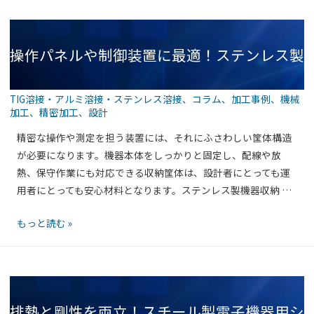
用
カ
メ
操作パネルや制御装置に最適！ステンレス製
ラ
の
遮
TIG溶接・アルミ溶接・ステンレス溶接
、
コラム
、
加工事例
、
機械
光
加工
、
精密加工
、
設計
機器収納筐体（フロントパネル取付タイプ）
フ
精密な操作や測定を担う装置には、それにふさわしい筐体構造
ー
が必要になります。機器本体をしっかりと固定し、配線や放
ド
熱、保守作業にも対応できる収納筐体は、設計者にとっても運
筐
用者にとっても安心材料となります。ステンレス製機器収納 …
の実力
体
を
操
もっと読む »
板
作
金
パ
加
ネ
工
ル
で
排熱と剛性を両立！スチール製電子機器用シ
や