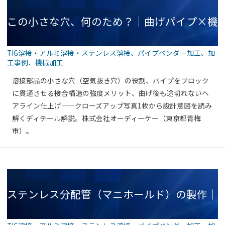
この小さな穴、何のため？｜曲げパイプ×機
TIG溶接・アルミ溶接・ステンレス溶接
、
パイプベンダー加工
、
加
工事例
、
機械加工
械加工ブロックの接合部に宿る設計意図【製
溶接部品の小さな穴（空気抜き穴）の役割、パイプをブロック
に貫通させる接合構造の強度メリット、曲げ後も途切れないヘ
アライン仕上げ——クローズアップ写真1枚から設計意図を読み
解くディテール解説。株式会社オーディーケー（東京都青梅
作事例・ディテール解説】
市）。
ステンレス分配管（マニホールド）の製作｜