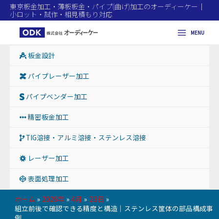
東京板金加工・薄板板金・パイプ(曲げ)加工のオーディーケー｜
小ロット・試作・相見積もり対応
MENU
Main
板金設計
Menu
パイプレーザー加工
パイプベンダー加工
精密板金加工
TIG溶接・アルミ溶接・ステンレス溶接
レーザー加工
表面処理加工
ホーム
2026年
4月
23日
組立前後で確認できる精度と構造｜ステンレス筐体の部品構成事
例