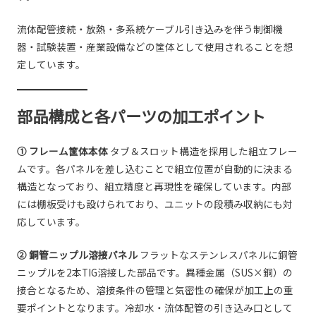
流体配管接続・放熱・多系統ケーブル引き込みを伴う制御機
器・試験装置・産業設備などの筐体として使用されることを想
定しています。
部品構成と各パーツの加工ポイント
① フレーム筐体本体
タブ＆スロット構造を採用した組立フレー
ムです。各パネルを差し込むことで組立位置が自動的に決まる
構造となっており、組立精度と再現性を確保しています。内部
には棚板受けも設けられており、ユニットの段積み収納にも対
応しています。
② 銅管ニップル溶接パネル
フラットなステンレスパネルに銅管
ニップルを2本TIG溶接した部品です。異種金属（SUS×銅）の
接合となるため、溶接条件の管理と気密性の確保が加工上の重
要ポイントとなります。冷却水・流体配管の引き込み口として