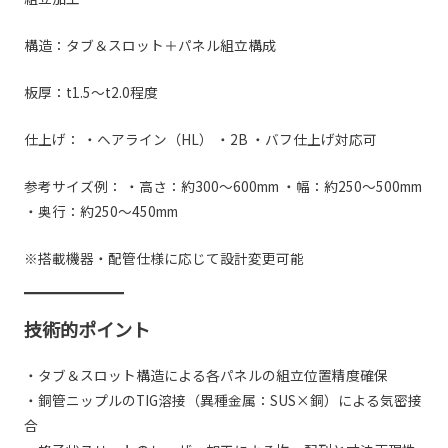
構造：タブ＆スロット＋パネル組立構成
板厚：t1.5〜t2.0程度
仕上げ： ・ヘアライン（HL） ・2B ・バフ仕上げ対応可
参考サイズ例： ・高さ：約300〜600mm ・幅：約250〜500mm
・奥行：約250〜450mm
※搭載機器・配管仕様に応じて設計変更可能
技術的ポイント
・タブ＆スロット構造による各パネルの組立位置精度確保
・銅管ニップルのTIG溶接（異種金属：SUS×銅）による気密接
合