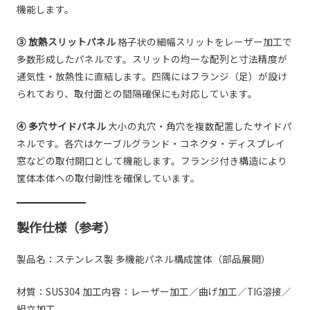
機能します。
③ 放熱スリットパネル
格子状の細幅スリットをレーザー加工で
多数形成したパネルです。スリットの均一な配列と寸法精度が
通気性・放熱性に直結します。四隅にはフランジ（足）が設け
られており、取付面との間隔確保にも対応しています。
④ 多穴サイドパネル
大小の丸穴・角穴を複数配置したサイドパ
ネルです。各穴はケーブルグランド・コネクタ・ディスプレイ
窓などの取付開口として機能します。フランジ付き構造により
筐体本体への取付剛性を確保しています。
製作仕様（参考）
製品名：ステンレス製 多機能パネル構成筐体（部品展開）
材質：SUS304 加工内容：レーザー加工／曲げ加工／TIG溶接／
組立加工