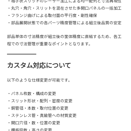
・格子状スリットのレーザー加工による均一配列と寸法再現性
・丸穴・角穴・スリットを混在させた多開口パネルの一括加工
・フランジ曲げによる取付面の平行度・剛性確保
・部品展開状態での各パーツ精度管理による組立後品質の安定
部品単体の寸法精度が組立後の筐体精度に直結するため、各工
程での寸法管理が重要なポイントとなります。
カスタム対応について
以下のような仕様変更が可能です。
・パネル枚数・構成の変更
・スリット形状・配列・密度の変更
・銅管径・本数・取付位置の変更
・ステンレス管・真鍮管への材質変更
・開口穴径・数・位置の変更
・棚板段数・高さの変更