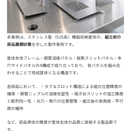
本事例は、ステンレス製（SUS系）機器収納筐体の、
組立前の
部品展開状態
を示した製作事例です。
筐体本体フレーム・銅管溶接パネル・放熱スリットパネル・多
穴サイドパネルの4構成で成り立っており、 各パネルを組み合
わせることで完成筐体となる構造です。
各部品において、 ・タブ＆スロット構造による組立位置精度の
確保 ・銅管ニップルの溶接気密性 ・格子状スリットの加工精度
と配列均一性 ・丸穴・角穴の位置管理 ・組立後の直角度・平行
度の維持
など、部品単体の精度が筐体全体の品質に直結する製品群で
す。