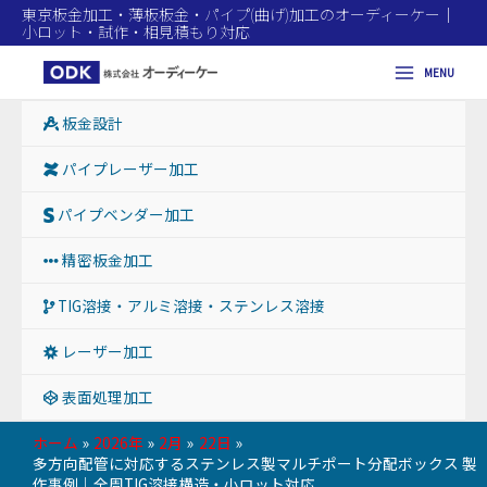
東京板金加工・薄板板金・パイプ(曲げ)加工のオーディーケー｜
小ロット・試作・相見積もり対応
MENU
Main
板金設計
Menu
パイプレーザー加工
パイプベンダー加工
精密板金加工
TIG溶接・アルミ溶接・ステンレス溶接
レーザー加工
表面処理加工
ホーム
2026年
2月
22日
多方向配管に対応するステンレス製マルチポート分配ボックス 製
作事例｜全周TIG溶接構造・小ロット対応