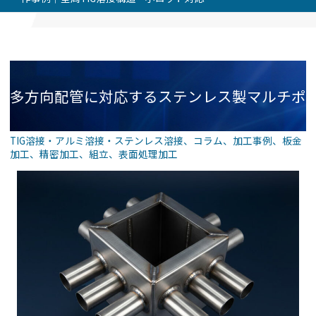
多方向配管に対応するステンレス製マルチポ
TIG溶接・アルミ溶接・ステンレス溶接
、
コラム
、
加工事例
、
板金
加工
、
精密加工
、
組立
、
表面処理加工
ート分配ボックス 製作事例｜全周TIG溶接構
造・小ロット対応