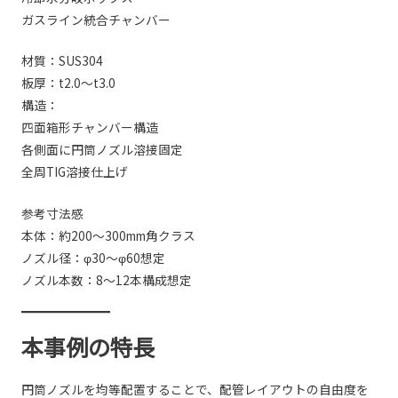
ガスライン統合チャンバー
材質：SUS304
板厚：t2.0〜t3.0
構造：
四面箱形チャンバー構造
各側面に円筒ノズル溶接固定
全周TIG溶接仕上げ
参考寸法感
本体：約200〜300mm角クラス
ノズル径：φ30〜φ60想定
ノズル本数：8〜12本構成想定
本事例の特長
円筒ノズルを均等配置することで、配管レイアウトの自由度を