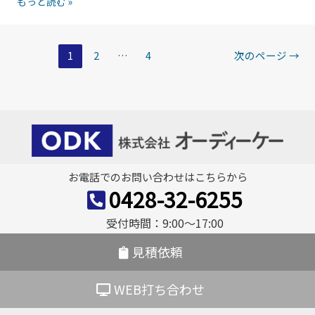
空
もっと読む »
テ
る
間
ン
理
に
レ
由
投
美
1
2
…
4
次のページ
→
ス
し
稿
製
く
の
角
組
槽
ペ
み
タ
ー
込
ン
む
ジ
ク
お電話でのお問い合わせはこちらから
技
の
送
0428-32-6255
術！
実
り
ス
用
受付時間：9:00〜17:00
テ
構
ン
見積依頼
造
レ
と
ス
WEB打ち合わせ
は
製