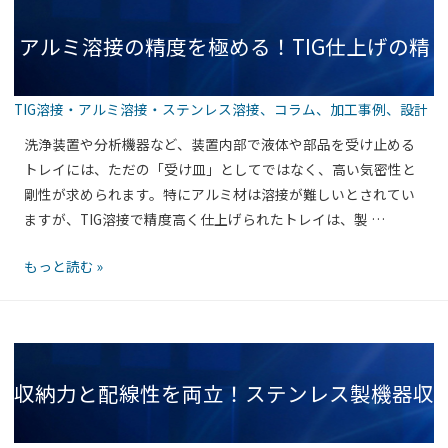
カ
の
で
バ
高
アルミ溶接の精度を極める！TIG仕上げの精
美
ー
機
し
筐
能
く
体
設
TIG溶接・アルミ溶接・ステンレス溶接
、
コラム
、
加工事例
、
設計
仕
（U
計
密溶接トレイが現場に応える理由
上
洗浄装置や分析機器など、装置内部で液体や部品を受け止める
字
げ
トレイには、ただの「受け皿」としてではなく、高い気密性と
曲
る！
剛性が求められます。特にアルミ材は溶接が難しいとされてい
げ
ス
ますが、TIG溶接で精度高く仕上げられたトレイは、製 …
タ
チ
イ
ア
もっと読む »
ー
プ）
ル
ル
の
ミ
製
実
溶
装
力
接
置
と
収納力と配線性を両立！ステンレス製機器収
の
カ
は
精
バ
度
ー