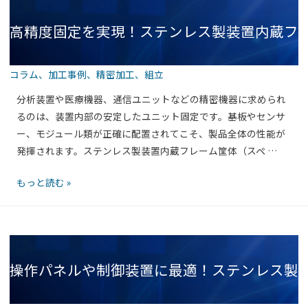
製
高精度固定を実現！ステンレス製装置内蔵フ
医
療
機
コラム
、
加工事例
、
精密加工
、
組立
器
レーム筐体（スペーサー付きタイプ）の実力
用
分析装置や医療機器、通信ユニットなどの精密機器に求められ
フ
るのは、装置内部の安定したユニット固定です。基板やセンサ
レ
ー、モジュール類が正確に配置されてこそ、製品全体の性能が
ー
発揮されます。ステンレス製装置内蔵フレーム筐体（スペ …
とは
ム
高
もっと読む »
筐
精
体
度
固
定
操作パネルや制御装置に最適！ステンレス製
を
実
現！