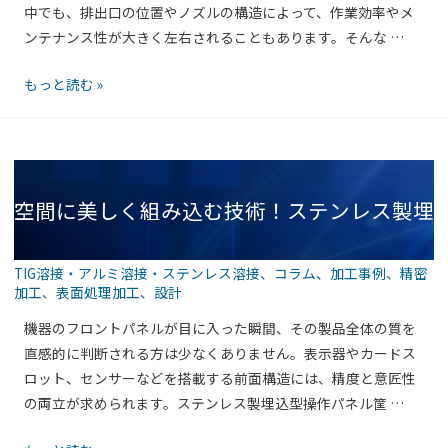
中でも、排出口の位置やノズルの構造によって、作業効率やメ
ン
場
ンテナンス性が大きく左右されることもあります。そんな …
レ
に
ス
応
排
もっと読む »
製
え
出
機
る
口
器
理
付
収
由
き
納
空間に美しく組み込む技術！ステンレス製埋
で
ボ
使
ッ
い
ク
TIG溶接・アルミ溶接・ステンレス溶接
、
コラム
、
加工事例
、
精密
や
ス
加工
、
表面処理加工
、
設計
込型操作パネル筐体の精度と品格
す
筐
機器のフロントパネルが目に入った瞬間、その製品全体の質を
さ
体
直感的に判断される方は少なくありません。表示器やカードス
ア
が
ロット、センサーなどを搭載する前面構造には、精度と意匠性
ッ
選
の両立が求められます。ステンレス製埋込型操作パネル筐 …
プ！
ば
ス
れ