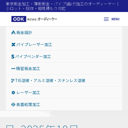
東京板金加工・薄板板金・パイプ(曲げ)加工のオーディーケー｜
小ロット・試作・相見積もり対応
MENU
Main
板金設計
Menu
パイプレーザー加工
パイプベンダー加工
精密板金加工
TIG溶接・アルミ溶接・ステンレス溶接
レーザー加工
表面処理加工