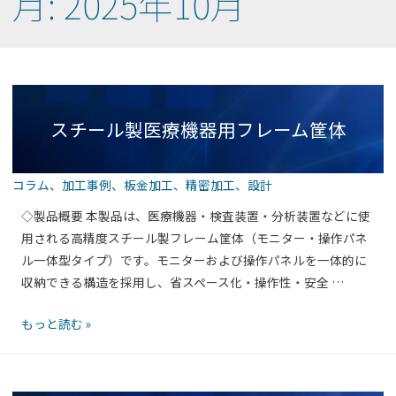
月:
2025年10月
スチール製医療機器用フレーム筐体
コラム
、
加工事例
、
板金加工
、
精密加工
、
設計
◇製品概要 本製品は、医療機器・検査装置・分析装置などに使
用される高精度スチール製フレーム筐体（モニター・操作パネ
ル一体型タイプ）です。モニターおよび操作パネルを一体的に
収納できる構造を採用し、省スペース化・操作性・安全 …
ス
もっと読む »
チ
ー
ル