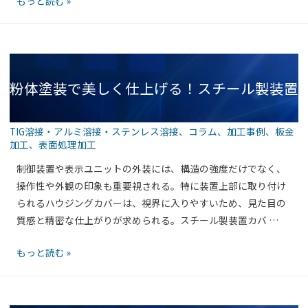
もっと読む »
子
パ
接
機
ネ
レ
器
ル
ス
用
取
で
シ
付
粉体塗装で美しく仕上げる！スチール製装置
美
ャ
タ
し
ー
イ
く
シ
プ）
TIG溶接・アルミ溶接・ステンレス溶接
、
コラム
、
加工事例
、
板金
強
筐
加工
、
表面処理加工
の
カバー筐体（上部ハウジングタイプ）の魅力
い！
体
実
制御装置や表示ユニットの外装には、構造の強度だけでなく、
ス
（通
力
操作性や外観の印象も重要視される。特に装置上部に取り付け
テ
風
られるハウジングカバーは、視界に入りやすいため、見た目の
ン
ス
質感と精密な仕上がりが求められる。スチール製装置カバ …
レ
リ
ス
ッ
粉
もっと読む »
製
ト
体
装
付
塗
置
き）
装