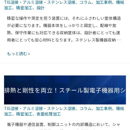
TIG溶接・アルミ溶接・ステンレス溶接
、
コラム
、
加工事例
、
機械
ス
加工
、
精密加工
、
設計
機器収納筐体（フロントパネル取付タイプ）
テ
精密な操作や測定を担う装置には、それにふさわしい筐体構造
ン
が必要になります。機器本体をしっかりと固定し、配線や放
レ
熱、保守作業にも対応できる収納筐体は、設計者にとっても運
ス
用者にとっても安心材料となります。ステンレス製機器収納 …
の実力
製
装
操
もっと読む »
置
作
内
パ
蔵
ネ
フ
ル
レ
排熱と剛性を両立！スチール製電子機器用シ
や
ー
制
ム
御
筐
TIG溶接・アルミ溶接・ステンレス溶接
、
コラム
、
加工事例
、
機械
装
体
加工
、
精密加工
、
表面処理加工
ャーシ筐体（通風スリット付き）の高機能設
置
（ス
電子機器や通信装置、制御ユニットの内部構造において、シャ
に
ペ