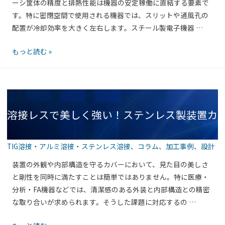
ーシ筐体の精度と排熱性能は機器の安定稼働に直結する要素で
最
ー
す。特に密閉空間で使用される機器では、スリットや通風孔の
適！
サ
配置が冷却効率を大きく左右します。スチール製電子機器 …
計
ス
ー
テ
付
排
もっと読む »
ン
き
熱
レ
タ
と
ス
イ
剛
製
プ）
性
機
の
溶接レスで美しく強い！ステンレス製装置カ
を
器
実
両
収
力
立！
納
TIG溶接・アルミ溶接・ステンレス溶接
、
コラム
、
加工事例
、
設計
と
ス
筐
は
バー筐体（U字曲げタイプ）の実力とは
チ
装置の外観や内部構造を守るカバーにおいて、見た目の美しさ
体
ー
と剛性を同時に満たすことは簡単ではありません。特に医療・
（フ
ル
分析・FA機器などでは、清潔感のある外装と内部構造との精密
ロ
製
な取り合いが求められます。そうした課題に対応するの …
ン
電
ト
溶