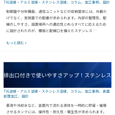
TIG溶接・アルミ溶接・ステンレス溶接
、
コラム
、
加工事例
、
設計
を
筐
納ボックス筐体が選ばれる理由
極
制御盤や分析機器、通信ユニットなどの収納筐体には、外観だ
体
め
けでなく、実用面での配慮が求められます。内部の整理性、配
（上
る！
線のしやすさ、設置場所への適応性――これらすべてに応えるため
部
TIG
に設計されたのが、棚板と配線口を備えたステンレス …
ハ
仕
ウ
収
もっと読む »
上
ジ
納
げ
ン
力
の
グ
と
精
タ
配
密
イ
排出口付きで使いやすさアップ！ステンレス
線
溶
プ）
性
接
の
を
ト
魅
TIG溶接・アルミ溶接・ステンレス溶接
、
コラム
、
加工事例
、
表面
両
レ
力
処理加工
、
設計
製角槽タンクの実用構造とは
立！
イ
薬液や冷却水など、装置内で流れる液体を一時的に貯留・循環
ス
が
させるタンクには、操作性・耐久性・衛生性が求められます。
テ
現