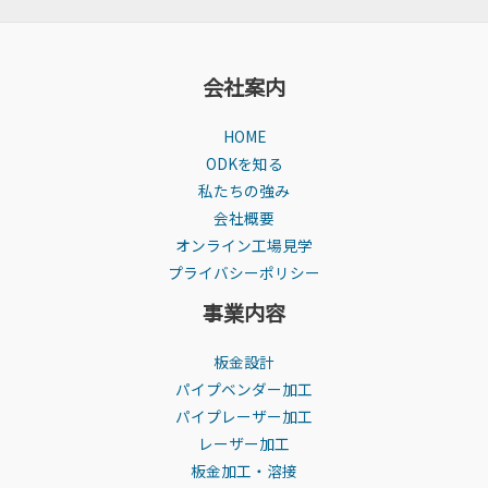
埋
込
型
会社案内
操
作
HOME
パ
ODKを知る
ネ
私たちの強み
ル
会社概要
筐
オンライン工場見学
体
プライバシーポリシー
の
精
事業内容
度
と
板金設計
品
パイプベンダー加工
格
パイプレーザー加工
レーザー加工
板金加工・溶接