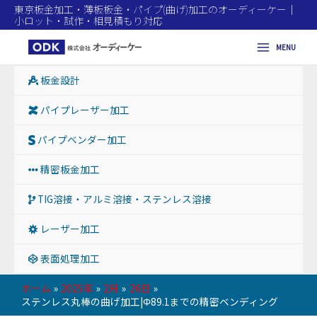
東京板金加工・薄板板金・パイプ(曲げ)加工のオーディーケー｜
小ロット・試作・相見積もり対応
MENU
Main
板金設計
Menu
パイプレーザー加工
パイプベンダー加工
精密板金加工
TIG溶接・アルミ溶接・ステンレス溶接
レーザー加工
表面処理加工
ホーム
2025年
2月
26日
ステンレス丸棒の曲げ加工|Φ89.1までの精密ベンディング