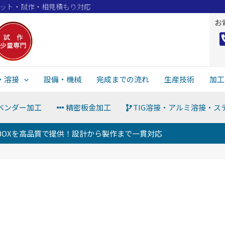
ロット・試作・相見積もり対応
お
・溶接
設備・機械
完成までの流れ
生産技術
加工
ベンダー加工
精密板金加工
TIG溶接・アルミ溶接・ス
BOXを高品質で提供！設計から製作まで一貫対応