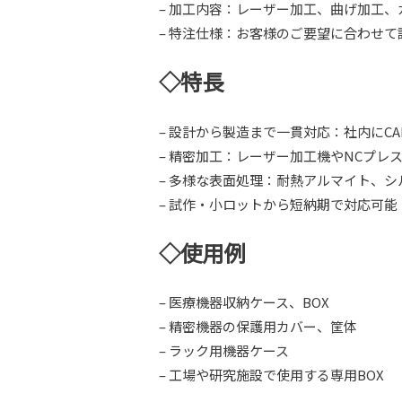
– 加工内容：レーザー加工、曲げ加工
– 特注仕様：お客様のご要望に合わせ
◇特長
– 設計から製造まで一貫対応：社内にC
– 精密加工：レーザー加工機やNCプ
– 多様な表面処理：耐熱アルマイト、
– 試作・小ロットから短納期で対応可能
◇使用例
– 医療機器収納ケース、BOX
– 精密機器の保護用カバー、筐体
– ラック用機器ケース
– 工場や研究施設で使用する専用BOX