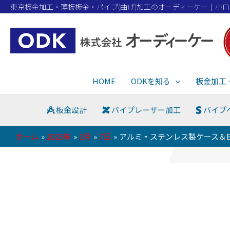
東京板金加工・薄板板金・パイプ(曲げ)加工のオーディーケー｜小
HOME
ODKを知る
板金加工
板金設計
パイプレーザー加工
パイプ
ホーム
2025年
2月
7日
アルミ・ステンレス製ケース＆