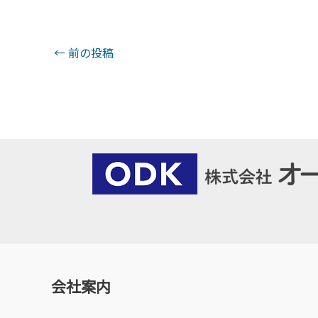
投
←
前の投稿
稿
ナ
ビ
ゲ
ー
シ
ョ
ン
会社案内