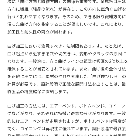
次に「曲げ方向と繊維方向」の関係も重要です。金属板は圧延
方向に繊維（結晶の流れ）が存在し、この方向に直角な曲げを
行うと割れやすくなります。そのため、できる限り繊維方向に
沿った曲げ方向を指定することが望ましいです。これにより、
加工性と耐久性の両立が図れます。
曲げ加工において注意すべき寸法制限もあります。たとえば、
曲げ起点から近すぎる穴や切欠きは、変形やクラックの原因に
なります。一般的に、穴と曲げラインの距離は板厚の2倍以上を
確保することが目安とされています。また、曲げ後の全体寸法
を正確に出すには、素材の伸びを考慮した「曲げ伸びしろ」の
計算が必要です。設計段階で正確な展開寸法を出すことは、最
終製品の精度確保に直結します。
曲げ加工の方法には、エアーベンド、ボトムベンド、コイニン
グなどがあり、それぞれに特徴と得意な形状があります。一般
的にはエアーベンドが多用されますが、ボトムベンドは精度が
高く、コイニングは再現性に優れています。設計段階で最終製
品の要求精度に応じて、適した加工方法を想定することが重要