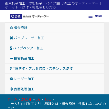
東京板金加工・薄板板金・パイプ(曲げ)加工のオーディーケー｜
小ロット・試作・相見積もり対応
MENU
Main
板金設計
Menu
パイプレーザー加工
パイプベンダー加工
精密板金加工
TIG溶接・アルミ溶接・ステンレス溶接
レーザー加工
表面処理加工
ホーム
2025年
5月
13日
コラム5. 曲げ加工に強い設計とは？板金設計で失敗しないための
コツ