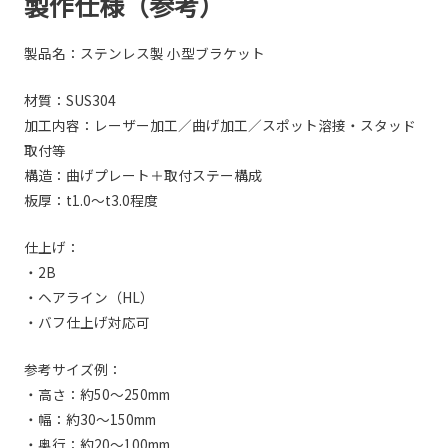
製作仕様（参考）
製品名：ステンレス製 小型ブラケット
材質：SUS304
加工内容：レーザー加工／曲げ加工／スポット溶接・スタッド
取付等
構造：曲げプレート＋取付ステー構成
板厚：t1.0〜t3.0程度
仕上げ：
・2B
・ヘアライン（HL）
・バフ仕上げ対応可
参考サイズ例：
・高さ：約50〜250mm
・幅：約30〜150mm
・奥行：約20〜100mm