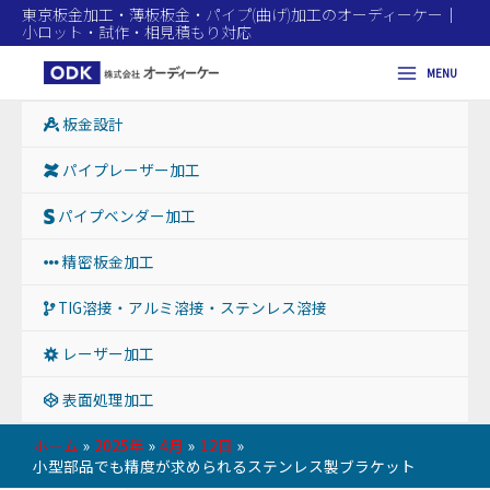
東京板金加工・薄板板金・パイプ(曲げ)加工のオーディーケー｜
小ロット・試作・相見積もり対応
MENU
Main
板金設計
Menu
パイプレーザー加工
パイプベンダー加工
精密板金加工
TIG溶接・アルミ溶接・ステンレス溶接
レーザー加工
表面処理加工
ホーム
2025年
4月
12日
小型部品でも精度が求められるステンレス製ブラケット