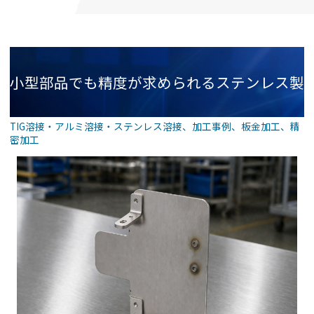
小型部品でも精度が求められるステンレス製
TIG溶接・アルミ溶接・ステンレス溶接
、
加工事例
、
板金加工
、
精
密加工
ブラケット