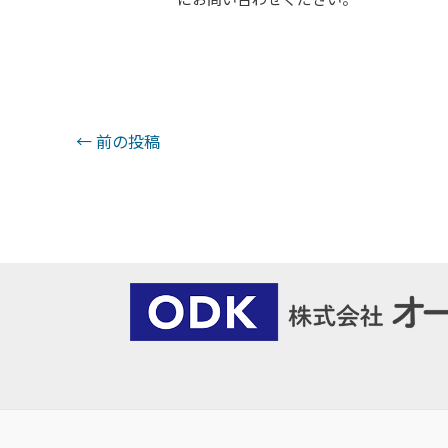
投
←
前の投稿
稿
ナ
ビ
ゲ
ー
シ
ョ