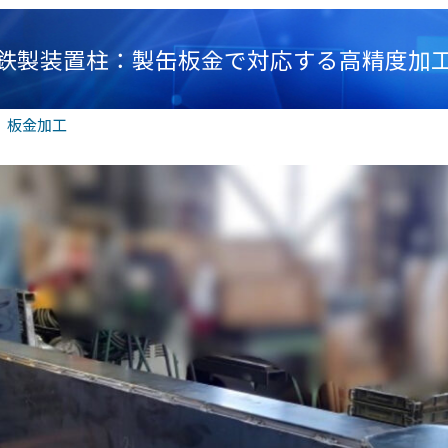
鉄製装置柱：製缶板金で対応する高精度加
、
板金加工