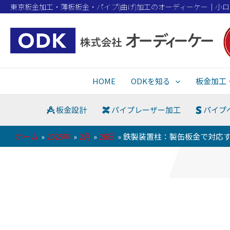
東京板金加工・薄板板金・パイプ(曲げ)加工のオーディーケー｜小
HOME
ODKを知る
板金加工
板金設計
パイプレーザー加工
パイプ
ホーム
2025年
2月
26日
鉄製装置柱：製缶板金で対応