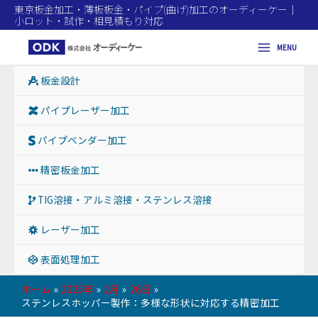
東京板金加工・薄板板金・パイプ(曲げ)加工のオーディーケー｜
小ロット・試作・相見積もり対応
MENU
Main
板金設計
Menu
パイプレーザー加工
パイプベンダー加工
精密板金加工
TIG溶接・アルミ溶接・ステンレス溶接
レーザー加工
表面処理加工
ホーム
2025年
2月
26日
ステンレスホッパー製作：多様な形状に対応する精密加工