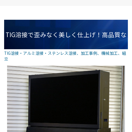
TIG溶接で歪みなく美しく仕上げ！高品質な
TIG溶接・アルミ溶接・ステンレス溶接
、
加工事例
、
機械加工
、
組
立
板金加工サービス