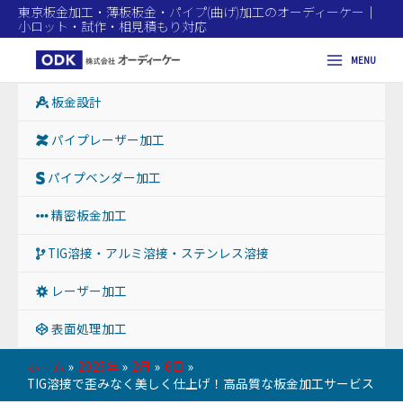
東京板金加工・薄板板金・パイプ(曲げ)加工のオーディーケー｜
小ロット・試作・相見積もり対応
MENU
Main
板金設計
Menu
パイプレーザー加工
パイプベンダー加工
精密板金加工
TIG溶接・アルミ溶接・ステンレス溶接
レーザー加工
表面処理加工
ホーム
2025年
2月
6日
TIG溶接で歪みなく美しく仕上げ！高品質な板金加工サービス