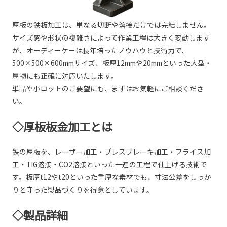
厚板の鉄板加工は、単なる切断や溶接だけでは完結しません。
サイズ感や形状の複雑さによって作業工程は大きく変動します
が、オーディーケーは長年培ったノウハウと技術力で、
500×500×600mmサイズ、板厚12mmや20mmといった大型・
厚物にも正確に対応いたします。
単品や小ロットのご要望にも、まずはお気軽にご相談くださ
い。
◇厚板板金加工とは
鉄の厚板を、レーザー加工・プレスブレーキ加工・フライス加
工・TIG溶接・CO2溶接といった一連の工程で仕上げる技術で
す。板厚t12やt20といった重厚な素材でも、寸法公差をしっか
りと守った製品づくりを得意としています。
◇製品詳細