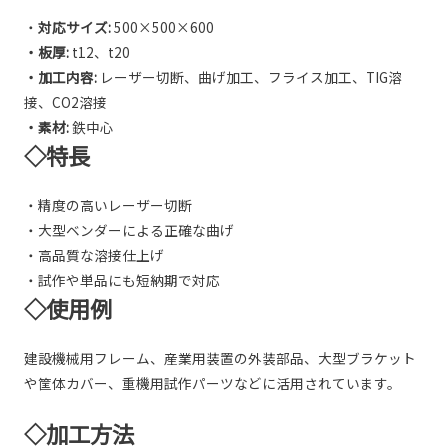
・
対応サイズ:
500×500×600
・板厚:
t12、t20
・加工内容:
レーザー切断、曲げ加工、フライス加工、TIG溶
接、CO2溶接
・素材:
鉄中心
◇特長
・精度の高いレーザー切断
・大型ベンダーによる正確な曲げ
・高品質な溶接仕上げ
・試作や単品にも短納期で対応
◇使用例
建設機械用フレーム、産業用装置の外装部品、大型ブラケット
や筐体カバー、重機用試作パーツなどに活用されています。
◇加工方法