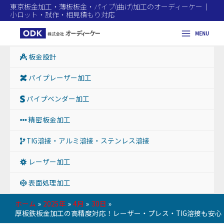
東京板金加工・薄板板金・パイプ(曲げ)加工のオーディーケー｜
小ロット・試作・相見積もり対応
MENU
Main
板金設計
Menu
パイプレーザー加工
パイプベンダー加工
精密板金加工
TIG溶接・アルミ溶接・ステンレス溶接
レーザー加工
表面処理加工
ホーム
2025年
4月
30日
厚板鉄板金加工の高精度対応！レーザー・プレス・TIG溶接も安心