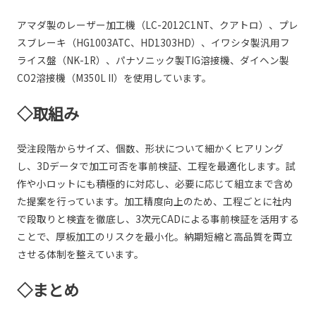
アマダ製のレーザー加工機（LC-2012C1NT、クアトロ）、プレ
スブレーキ（HG1003ATC、HD1303HD）、イワシタ製汎用フ
ライス盤（NK-1R）、パナソニック製TIG溶接機、ダイヘン製
CO2溶接機（M350L II）を使用しています。
◇取組み
受注段階からサイズ、個数、形状について細かくヒアリング
し、3Dデータで加工可否を事前検証、工程を最適化します。試
作や小ロットにも積極的に対応し、必要に応じて組立まで含め
た提案を行っています。加工精度向上のため、工程ごとに社内
で段取りと検査を徹底し、3次元CADによる事前検証を活用する
ことで、厚板加工のリスクを最小化。納期短縮と高品質を両立
させる体制を整えています。
◇まとめ