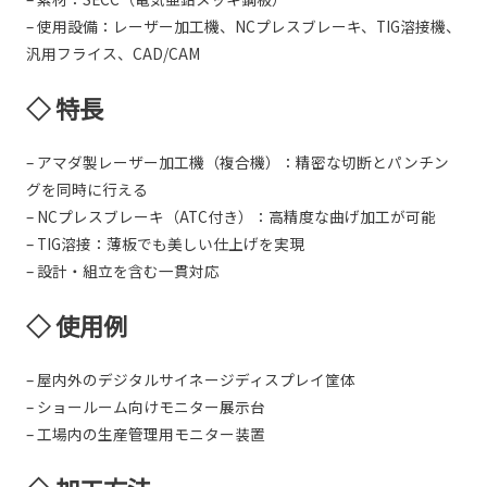
– 使用設備：レーザー加工機、NCプレスブレーキ、TIG溶接機、
汎用フライス、CAD/CAM
◇ 特長
– アマダ製レーザー加工機（複合機）：精密な切断とパンチン
グを同時に行える
– NCプレスブレーキ（ATC付き）：高精度な曲げ加工が可能
– TIG溶接：薄板でも美しい仕上げを実現
– 設計・組立を含む一貫対応
◇ 使用例
– 屋内外のデジタルサイネージディスプレイ筐体
– ショールーム向けモニター展示台
– 工場内の生産管理用モニター装置