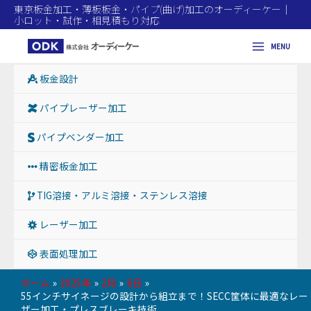
東京板金加工・薄板板金・パイプ(曲げ)加工のオーディーケー｜
小ロット・試作・相見積もり対応
MENU
Main
板金設計
Menu
パイプレーザー加工
パイプベンダー加工
精密板金加工
TIG溶接・アルミ溶接・ステンレス溶接
レーザー加工
表面処理加工
ホーム
2025年
2月
6日
55インチサイネージの設計から組立まで！SECC筐体に最適なレー
ザー加工・プレスブレーキ技術