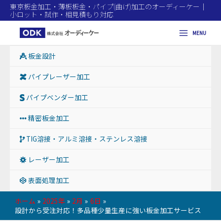
東京板金加工・薄板板金・パイプ(曲げ)加工のオーディーケー｜
小ロット・試作・相見積もり対応
MENU
Main
板金設計
Menu
パイプレーザー加工
パイプベンダー加工
精密板金加工
TIG溶接・アルミ溶接・ステンレス溶接
レーザー加工
表面処理加工
ホーム
2025年
2月
6日
設計から受注対応！多品種少量生産に強い板金加工サービス