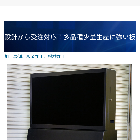
設計から受注対応！多品種少量生産に強い板
加工事例
、
板金加工
、
機械加工
金加工サービス