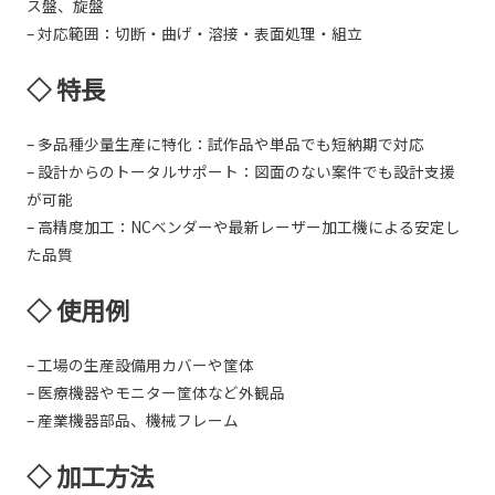
ス盤、旋盤
– 対応範囲：切断・曲げ・溶接・表面処理・組立
◇ 特長
– 多品種少量生産に特化：試作品や単品でも短納期で対応
– 設計からのトータルサポート：図面のない案件でも設計支援
が可能
– 高精度加工：NCベンダーや最新レーザー加工機による安定し
た品質
◇ 使用例
– 工場の生産設備用カバーや筐体
– 医療機器やモニター筐体など外観品
– 産業機器部品、機械フレーム
◇ 加工方法