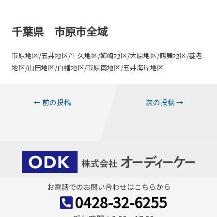
千葉県 市原市全域
市原地区/五井地区/牛久地区/姉崎地区/大原地区/鶴舞地区/養老
地区/山田地区/白幡地区/市原南地区/五井海岸地区
投
←
前の投稿
次の投稿
→
稿
ナ
ビ
ゲ
ー
お電話でのお問い合わせはこちらから
シ
0428-32-6255
ョ