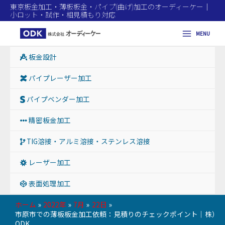
東京板金加工・薄板板金・パイプ(曲げ)加工のオーディーケー｜
小ロット・試作・相見積もり対応
MENU
Main
板金設計
Menu
パイプレーザー加工
パイプベンダー加工
精密板金加工
TIG溶接・アルミ溶接・ステンレス溶接
レーザー加工
表面処理加工
ホーム
2022年
7月
22日
市原市での薄板板金加工依頼：見積りのチェックポイント｜株）
ODK