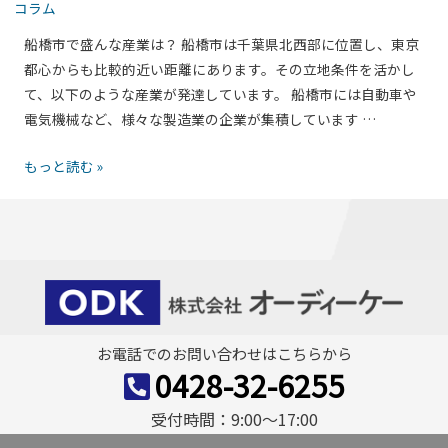
コラム
加
り
相談から見積もりまで
工
船橋市で盛んな産業は？ 船橋市は千葉県北西部に位置し、東京
と
を
都心からも比較的近い距離にあります。その立地条件を活かし
相
依
て、以下のような産業が発達しています。 船橋市には自動車や
談
頼
電気機械など、様々な製造業の企業が集積しています …
の
す
流
船
もっと読む »
る
れ
橋
な
を
市
ら/
紹
で
見
介！
薄
積
板
も
板
り・
金
相
お電話でのお問い合わせはこちらから
加
談
0428-32-6255
工
の
を
受付時間：9:00〜17:00
ポ
依
イ