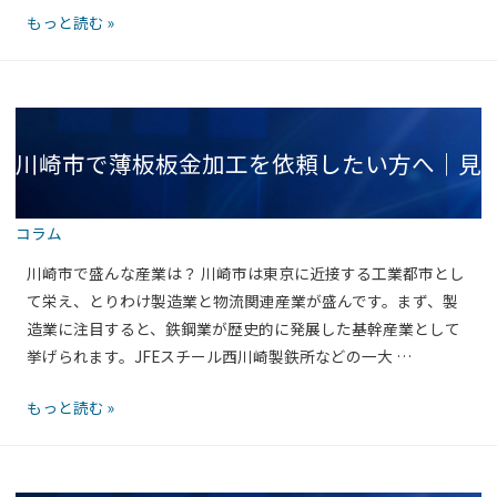
小
もっと読む »
平
板
金
加
川崎市で薄板板金加工を依頼したい方へ｜見
工.com
小
平
コラム
市
積もりと相談の流れを紹介！
の
川崎市で盛んな産業は？ 川崎市は東京に近接する工業都市とし
板
て栄え、とりわけ製造業と物流関連産業が盛んです。まず、製
金
造業に注目すると、鉄鋼業が歴史的に発展した基幹産業として
加
挙げられます。JFEスチール西川崎製鉄所などの一大 …
工
川
もっと読む »
ガ
崎
イ
市
ド
で
事