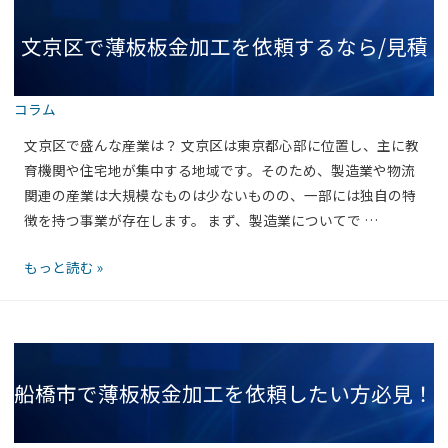
薄
例
文京区で薄板板金加工を依頼するなら/見積
板
一
板
覧
金
コラム
加
もり・相談のポイントとは｜株）ODK
工
文京区で盛んな産業は？ 文京区は東京都心部に位置し、主に教
を
育機関や住宅地が集中する地域です。そのため、製造業や物流
依
関連の産業は大規模なものは少ないものの、一部には独自の特
頼
徴を持つ事業が存在します。 まず、製造業についてで …
し
文
もっと読む »
た
京
い
区
方
で
へ
薄
｜
船橋市で薄板板金加工を依頼したい方必見！
板
見
板
積
金
も