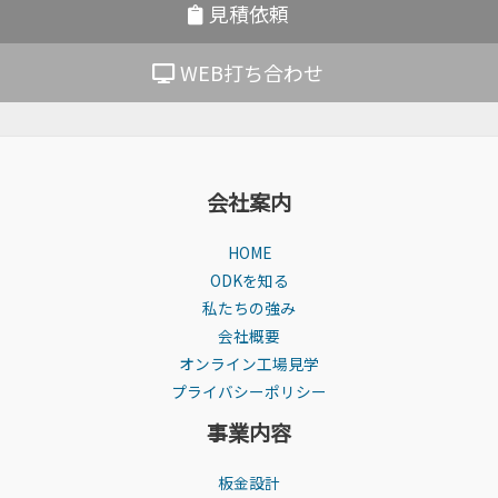
見積依頼
頼
ン
し
ト
WEB打ち合わせ
た
と
い
は
方
｜
必
株）
見！
ODK
会社案内
相
談
HOME
か
ODKを知る
ら
私たちの強み
見
会社概要
積
オンライン工場見学
も
プライバシーポリシー
り
事業内容
ま
で
板金設計